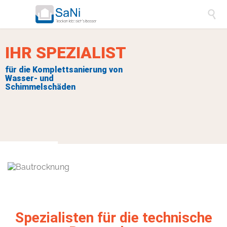

I
H
R
S
P
E
Z
I
A
L
I
S
T
f
ü
r
d
i
e
K
o
m
p
l
e
t
t
s
a
n
i
e
r
u
n
g
v
o
n
W
a
s
s
e
r
-
u
n
d
S
c
h
i
m
m
e
l
s
c
h
ä
d
e
n
Spezialisten für die technische